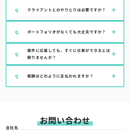
す。希望ジャンルは登録時に選択できます。
登録・審査完了後、最短で即日から案件のご紹介
A
add
Q
クライアントとのやりとりは必要ですか？
が可能です。マッチした案件がある場合、LINE
にて順次ご連絡いたします。
基本的にはYappeスタッフが間に入って対応いた
A
add
Q
ポートフォリオがなくても大丈夫ですか？
します。やりとりが不安な方でも安心してご利用
いただけます。
案件に応募しても、すぐに仕事ができるとは
はい、大丈夫です。ポートフォリオの提出は任意
A
add
Q
限りませんか？
です。ただし、一部案件はポートフォリオ提出者
のみ対象となる場合がございます。
はい。エントリー後、スキルや日程などを踏まえ
A
add
Q
報酬はどのように支払われますか？
てYappe側で選考を行い、正式にご依頼するかど
うかを決定します。
案件ごとに異なりますが、即日払いにも対応予定
A
です。支払条件は事前に案件詳細でご確認いただ
けます。
お問い合わせ
会社名