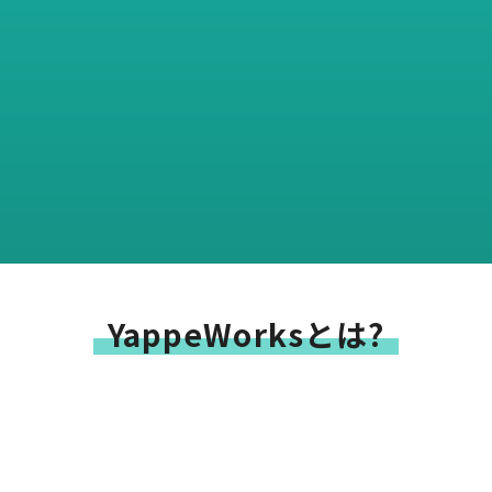
YappeWorksとは?