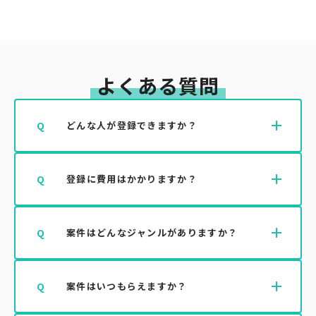
よくある質問
add
Q
どんな人が登録できますか？
学生、若手クリエイター、副業希望の社会人な
A
add
Q
登録に費用はかかりますか？
ど、挑戦したい意欲のある方であれば、どなたで
もご登録いただけます。ポートフォリオの提出は
すべての機能は無料でご利用いただけます。登録
A
add
Q
案件はどんなジャンルがありますか？
任意です。
料・月額費用なども一切かかりません。
Webデザイン、SNS運用、動画編集、ライティン
A
add
Q
案件はいつもらえますか？
グ、イラスト制作など、順次ジャンルを拡大中で